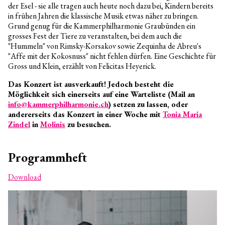
der Esel - sie alle tragen auch heute noch dazu bei, Kindern bereits
in frühen Jahren die klassische Musik etwas näher zu bringen.
Grund genug für die Kammerphilharmonie Graubünden ein
grosses Fest der Tiere zu veranstalten, bei dem auch die
"Hummeln" von Rimsky-Korsakov sowie Zequinha de Abreu's
"Affe mit der Kokosnuss" nicht fehlen dürfen. Eine Geschichte für
Gross und Klein, erzählt von Felicitas Heyerick.
Das Konzert ist ausverkauft! Jedoch besteht die
Kammerphilharmonie
Möglichkeit sich einerseits auf eine Warteliste (Mail an
Offene Stellen
nf
k
mm
rph
lh
rm
n
ch
) setzen zu lassen, oder
Chefdirigent
andererseits das Konzert in einer Woche mit
Tonia Maria
Musiker*innen
Zindel
in
Molinis
zu besuchen.
Geschäftsstelle
Dabei sein
Programmheft
Verein
Unterstützung Kinderprojekte
Download
Perkussions-Patenschaft
Partner und Förderer