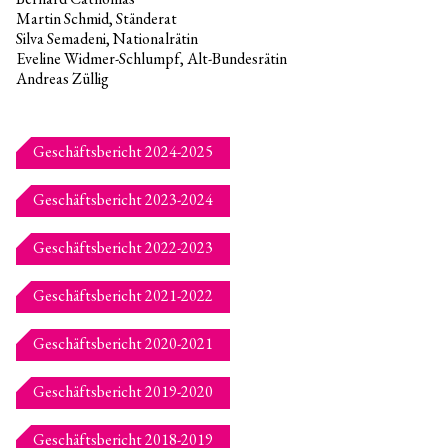
Martin Schmid, Ständerat
Silva Semadeni, Nationalrätin
Eveline Widmer-Schlumpf, Alt-Bundesrätin
Andreas Züllig
Kammerphilharmonie
Offene Stellen
Geschäftsbericht 2024-2025
Chefdirigent
Musiker*innen
Geschäftsbericht 2023-2024
Geschäftsstelle
Dabei sein
Geschäftsbericht 2022-2023
Verein
Unterstützung Kinderprojekte
Geschäftsbericht 2021-2022
Perkussions-Patenschaft
Partner und Förderer
Geschäftsbericht 2020-2021
Geschäftsbericht 2019-2020
Geschäftsbericht 2018-2019