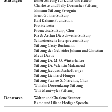
Stiftungen
Boner Stiftung für Kunst und Kultur
Charlotte und Nelly Dornacher Stiftung
Ehmann-Stiftung Savognin
Ernst Göhner Stiftung
Kammerphilharmonie
Karl Kahane Foundation
Offene Stellen
Pro Helvetia
Chefdirigent
Promedica Stiftung, Chur
Musiker*innen
Ria & Arthur Dietschweiler Stiftung
Schweizerische Interpretenstiftung
Geschäftsstelle
Stiftung Casty Buchmann
Dabei sein
Stiftung der Gebrüder Johann und Christian
Verein
Meuli Davos
Unterstützung Kinderprojekte
Stiftung Dr. M. O. Winterhalter
Perkussions-Patenschaft
Stiftung Dr. Valentin Malamoud
Partner und Förderer
Stiftung Jacques Bischofberger
Stiftung Lienhard-Hunger
Stiftung Stavros S. Niarchos, Chur
Wilhelm Doerenkamp-Stiftung
Willi Muntwyler Stiftung
Donatoren
Walter und Charlene Brunner
Remo und Liliane Hediger-Spescha