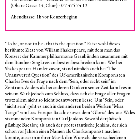
(Obere Gasse 14, Chur): 077 475 74 19
Abendkasse: 1h vor Konzerbeginn
"To be, or not to be - that is the question." Es ist wohl dieses
berühmte Zitat von William Shakespeare, mit dem man das
Konzert der Kammerphilharmonie Graubünden zusammen mit
dem Bündner Singkreis am besten beschreiben kann. Wie bei
Shakespeares Hamlet zuvor, stand nämlich auch bei "The
Unanswered Question" des US-amerikanischen Komponisten
Charles Ives die Frage nach dem "Sein, oder nicht sein" im
Zentrum. Anders als bei anderen Denkern seiner Zeit kam Ives in
seinem Werk jedoch zum Schluss, dass sich die Frage aller Fragen
trotz allem nicht so leicht beantworten liesse. Um "Sein, oder
"nicht sein" geht es auch in den anderen beiden Werken "Misa
Tango" von Luis Enrique Bacalov sowie dem "Gloria" des aus Wales
stammenden Komponisten Carl Jenkins. Sowohl der jüdisch
gläubige Bacalov, als auch der protestantische Jenkins, der sich
schon vor Jahren einen Namen als Chorkomponist machen
konnte, äussern in ihrer Musik den Wunsch, die verschiedenen