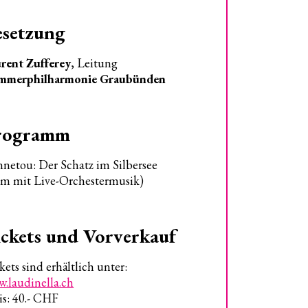
esetzung
rent Zufferey
, Leitung
mmerphilharmonie Graubünden
rogramm
netou: Der Schatz im Silbersee
lm mit Live-Orchestermusik)
ckets und Vorverkauf
kets sind erhältlich unter:
.laudinella.ch
is: 40.- CHF