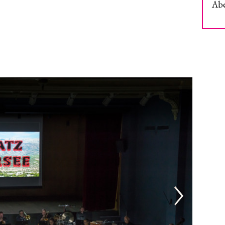
Abe
naktion Weihnachtsgala
ine
igent*innen
innen
ick