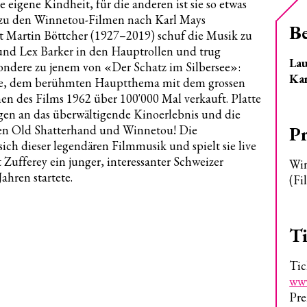
ie eigene Kindheit, für die anderen ist sie so etwas
k zu den Winnetou-Filmen nach Karl Mays
B
Martin Böttcher (1927–2019) schuf die Musik zu
und Lex Barker in den Hauptrollen und trug
Lau
sondere zu jenem von «Der Schatz im Silbersee»:
Ka
die, dem berühmten Hauptthema mit dem grossen
n des Films 1962 über 100'000 Mal verkauft. Platte
gen an das überwältigende Kinoerlebnis und die
P
en Old Shatterhand und Winnetou! Die
 dieser legendären Filmmusik und spielt sie live
Zufferey ein junger, interessanter Schweizer
Win
Jahren startete.
(Fi
ht
Ti
hesterchaos
ände-Konzerte
Tic
ung Chorwoche 2026
www
ung Junge Stimmen 2026
Pre