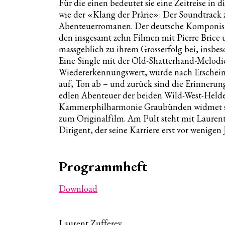
Für die einen bedeutet sie eine Zeitreise in d
wie der «Klang der Prärie»: Der Soundtrac
Abenteuerromanen. Der deutsche Komponist 
den insgesamt zehn Filmen mit Pierre Brice 
massgeblich zu ihrem Grosserfolg bei, insbe
Eine Single mit der Old-Shatterhand-Melo
Wiedererkennungswert, wurde nach Erscheine
auf, Ton ab – und zurück sind die Erinnerun
edlen Abenteuer der beiden Wild-West-Held
Kammerphilharmonie Graubünden widmet sich
zum Originalfilm. Am Pult steht mit Laurent 
Dirigent, der seine Karriere erst vor wenigen 
Übersic
Programmheft
Das Orc
Vier-W
Download
Anmeld
Anmeld
Laurent Zufferey