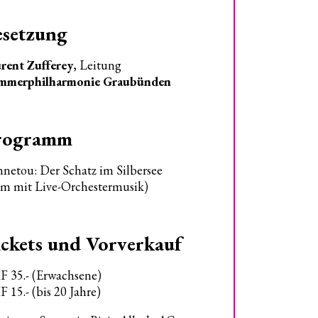
esetzung
rent Zufferey
, Leitung
mmerphilharmonie Graubünden
rogramm
netou: Der Schatz im Silbersee
lm mit Live-Orchestermusik)
ckets und Vorverkauf
 35.- (Erwachsene)
 15.- (bis 20 Jahre)