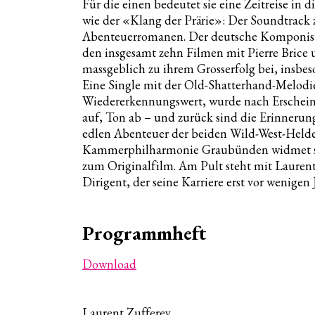
Für die einen bedeutet sie eine Zeitreise in d
Übersic
wie der «Klang der Prärie»: Der Soundtrac
Das Orc
Abenteuerromanen. Der deutsche Komponist 
Vier-W
den insgesamt zehn Filmen mit Pierre Brice 
Anmeld
massgeblich zu ihrem Grosserfolg bei, insbe
Eine Single mit der Old-Shatterhand-Melo
Anmeld
Wiedererkennungswert, wurde nach Erscheine
Tickets
auf, Ton ab – und zurück sind die Erinnerun
Familie
edlen Abenteuer der beiden Wild-West-Held
Gutsche
Kammerphilharmonie Graubünden widmet sich
Gastdir
zum Originalfilm. Am Pult steht mit Laurent 
Dirigent, der seine Karriere erst vor wenigen 
Solist*
Rückbl
Programmheft
Download
Laurent Zufferey