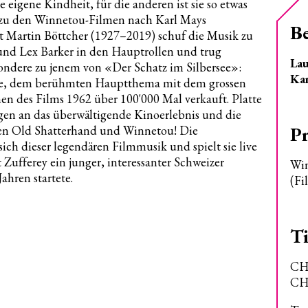
ie eigene Kindheit, für die anderen ist sie so etwas
ht
k zu den Winnetou-Filmen nach Karl Mays
B
hesterchaos
Martin Böttcher (1927–2019) schuf die Musik zu
ände-Konzerte
und Lex Barker in den Hauptrollen und trug
Lau
ung Chorwoche 2026
sondere zu jenem von «Der Schatz im Silbersee»:
Ka
die, dem berühmten Hauptthema mit dem grossen
ung Junge Stimmen 2026
n des Films 1962 über 100'000 Mal verkauft. Platte
gen an das überwältigende Kinoerlebnis und die
naktion Weihnachtsgala
P
en Old Shatterhand und Winnetou! Die
ine
 dieser legendären Filmmusik und spielt sie live
igent*innen
Zufferey ein junger, interessanter Schweizer
Win
Jahren startete.
innen
(Fi
ick
Ti
CHF
CHF