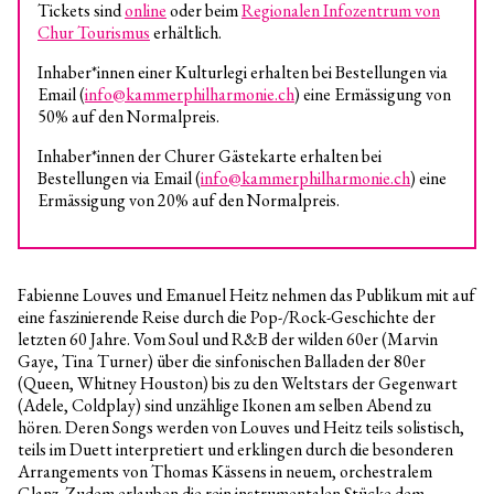
Tickets sind
online
oder beim
Regionalen Infozentrum von
Chur Tourismus
erhältlich.
Inhaber*innen einer Kulturlegi erhalten bei Bestellungen via
Email (
info@kammerphilharmonie.ch
) eine Ermässigung von
50% auf den Normalpreis.
Inhaber*innen der Churer Gästekarte erhalten bei
Bestellungen via Email (
info@kammerphilharmonie.ch
) eine
Ermässigung von 20% auf den Normalpreis.
Fabienne Louves und Emanuel Heitz nehmen das Publikum mit auf
eine faszinierende Reise durch die Pop-/Rock-Geschichte der
letzten 60 Jahre. Vom Soul und R&B der wilden 60er (Marvin
Gaye, Tina Turner) über die sinfonischen Balladen der 80er
(Queen, Whitney Houston) bis zu den Weltstars der Gegenwart
(Adele, Coldplay) sind unzählige Ikonen am selben Abend zu
hören. Deren Songs werden von Louves und Heitz teils solistisch,
teils im Duett interpretiert und erklingen durch die besonderen
Arrangements von Thomas Kässens in neuem, orchestralem
Glanz. Zudem erlauben die rein instrumentalen Stücke dem