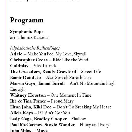
Programm
Symphonic Pops
arr. Thomas Kässens
(alphabetische Reihenfolge)
Adele –
Make You Feel My Love, Skyfall
Christopher Cross –
Ride Like the Wind
Coldplay –
Viva La Vida
The Crusaders, Randy Crawford –
Street Life
Eumir Deodato –
Also Sprach Zarathustra
Marvin Gaye, Tammi Terrell –
Ain't No Mountain High
Enough
Whitney Houston –
One Moment In Time
Ike & Tina Turner –
Proud Mary
Elton John, Kiki Dee –
Don't Go Breaking My Heart
Alicia Keys –
If I Ain't Got You
Lady Gaga, Bradley Cooper –
Shallow
Paul McCartney, Stevie Wonder –
Ebony and Ivory
John Miles –
Music