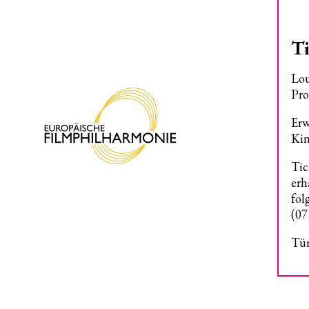
Ti
Lou
Pro
Erw
Kin
Tic
erh
fol
(07
Tür