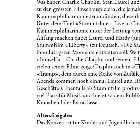
Was haben Charlie Chaplin, Stan Laurel und 
zu den grössten Filmschauspielern, die jema
Kammerphilharmonie Graubünden, diese dre
Unter dem Titel «Stummfilme – Live in Conc
Kammerphilharmonie unter der Leitung von L
Anfang machen dabei Laurel und Hardy (auc
Stummfilm «Liberty» (zu Deutsch: «Die Sach
ihrer lustigsten Momente enthalten soll. Wei
«himself» – Charlie Chaplin und seinem Fi
vielen seiner Filme zeigt Chaplin auch in «
«Tramp», dem durch eine Reihe von Zufällen
Abends kommen noch einmal Laurel und Har
Geschäft»). Ebenfalls als Stummfilm produzie
viel Platz für Musik und bietet so dem Pu
Kinoabend der Extraklasse.
Altersfreigabe:
Das Konzert ist für Kinder und Jugendliche a