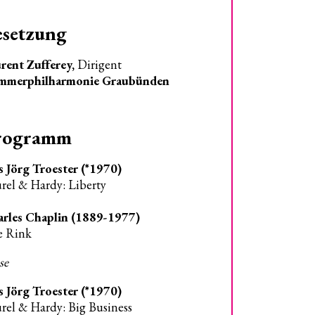
esetzung
rent Zufferey,
Dirigent
mmerphilharmonie Graubünden
rogramm
s Jörg Troester (*1970)
rel & Hardy: Liberty
rles Chaplin (1889-1977)
e Rink
se
s Jörg Troester (*1970)
rel & Hardy: Big Business