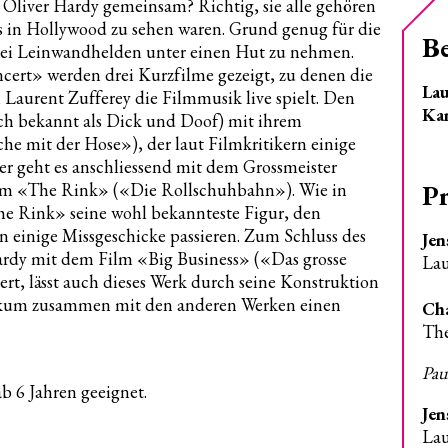
Oliver Hardy gemeinsam? Richtig, sie alle gehören
ls in Hollywood zu sehen waren. Grund genug für die
B
i Leinwandhelden unter einen Hut zu nehmen.
ert» werden drei Kurzfilme gezeigt, zu denen die
Lau
aurent Zufferey die Filmmusik live spielt. Den
Ka
h bekannt als Dick und Doof) mit ihrem
e mit der Hose»), der laut Filmkritikern einige
ter geht es anschliessend mit dem Grossmeister
P
lm «The Rink» («Die Rollschuhbahn»). Wie in
The Rink» seine wohl bekannteste Figur, den
 einige Missgeschicke passieren. Zum Schluss des
Jen
dy mit dem Film «Big Business» («Das grosse
Lau
rt, lässt auch dieses Werk durch seine Konstruktion
blikum zusammen mit den anderen Werken einen
Cha
Th
Pau
b 6 Jahren geeignet.
Jen
Lau