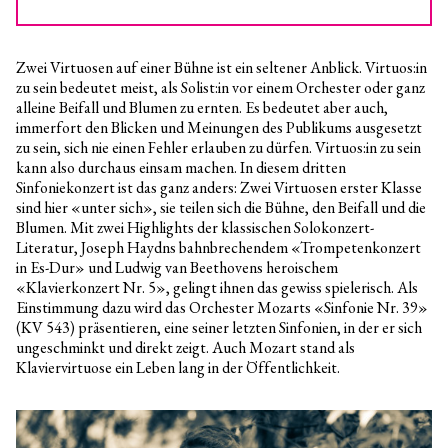
Zwei Virtuosen auf einer Bühne ist ein seltener Anblick. Virtuos:in
zu sein bedeutet meist, als Solist:in vor einem Orchester oder ganz
alleine Beifall und Blumen zu ernten. Es bedeutet aber auch,
immerfort den Blicken und Meinungen des Publikums ausgesetzt
zu sein, sich nie einen Fehler erlauben zu dürfen. Virtuos:in zu sein
kann also durchaus einsam machen. In diesem dritten
Sinfoniekonzert ist das ganz anders: Zwei Virtuosen erster Klasse
sind hier «unter sich», sie teilen sich die Bühne, den Beifall und die
Blumen. Mit zwei Highlights der klassischen Solokonzert-
Literatur, Joseph Haydns bahnbrechendem «Trompetenkonzert
in Es-Dur» und Ludwig van Beethovens heroischem
«Klavierkonzert Nr. 5», gelingt ihnen das gewiss spielerisch. Als
Einstimmung dazu wird das Orchester Mozarts «Sinfonie Nr. 39»
(KV 543) präsentieren, eine seiner letzten Sinfonien, in der er sich
ungeschminkt und direkt zeigt. Auch Mozart stand als
Klaviervirtuose ein Leben lang in der Öffentlichkeit.