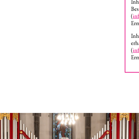
Inh
Bes
(
in
Erm
Inh
erh
(
in
Erm