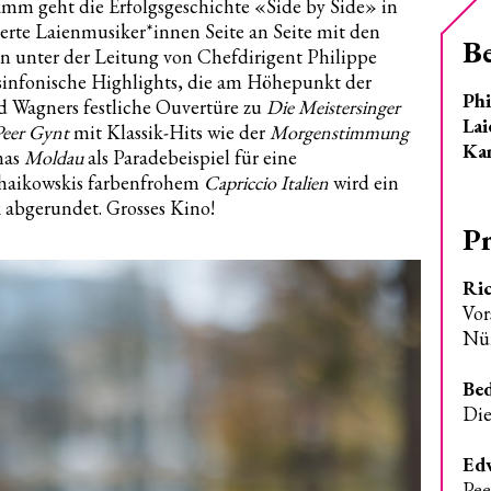
mm geht die Erfolgsgeschichte «Side by Side» in
erte Laienmusiker*innen Seite an Seite mit den
B
unter der Leitung von Chefdirigent Philippe
sinfonische Highlights, die am Höhepunkt der
Phi
 Wagners festliche Ouvertüre zu
Die Meistersinger
Lai
Peer Gynt
mit Klassik-Hits wie der
Morgenstimmung
Ka
nas
Moldau
als Paradebeispiel für eine
haikowskis farbenfrohem
Capriccio Italien
wird ein
 abgerundet. Grosses Kino!
P
Ri
Vor
Nür
Bed
Die
Edv
Pee