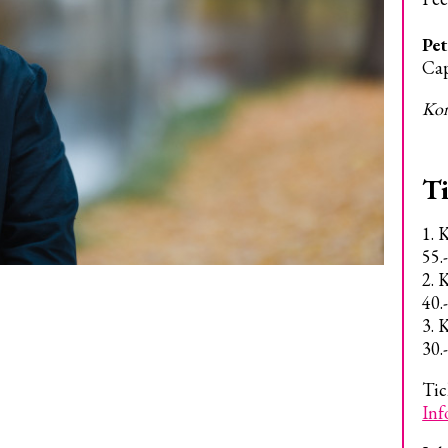
Pet
Cap
Kon
Ti
1. 
55.
2. 
40.
3. 
30.
Tic
Inf