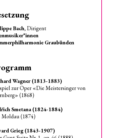
esetzung
lippe Bach,
Dirigent
enmusiker*innen
mmerphilharmonie Graubünden
rogramm
chard Wagner (1813-1883)
spiel zur Oper «Die Meistersinger von
nberg» (1868)
řich Smetana (1824-1884)
 Moldau (1874)
ard Grieg (1843-1907)
r-Gynt-Suite Nr. 1, op. 46 (1888)