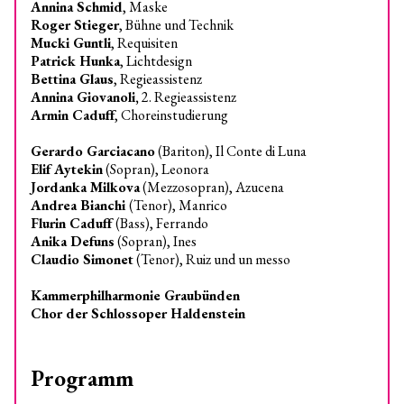
Annina Schmid
, Maske
Roger Stieger
, Bühne und Technik
Mucki Guntli
, Requisiten
Patrick Hunka
, Lichtdesign
Bettina Glaus
, Regieassistenz
Annina Giovanoli,
2. Regieassistenz
Armin Caduff
, Choreinstudierung
Gerardo Garciacano
(Bariton), Il Conte di Luna
Elif Aytekin
(Sopran), Leonora
Jordanka Milkova
(Mezzosopran), Azucena
Andrea Bianchi
(Tenor), Manrico
Flurin Caduff
(Bass), Ferrando
Anika Defuns
(Sopran), Ines
Claudio Simonet
(Tenor), Ruiz und un messo
Kammerphilharmonie Graubünden
Chor der Schlossoper Haldenstein
Programm