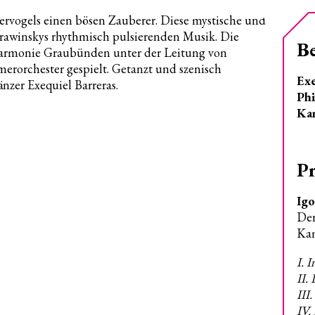
uervogels einen bösen Zauberer. Diese mystische und
Strawinskys rhythmisch pulsierenden Musik. Die
B
harmonie Graubünden unter der Leitung von
erorchester gespielt. Getanzt und szenisch
Exe
nzer Exequiel Barreras.
Phi
Ka
P
Igo
Der
Kam
I. 
II. 
III.
IV.