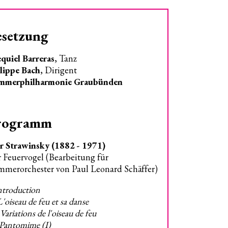
esetzung
quiel Barreras
, Tanz
lippe Bach
, Dirigent
mmerphilharmonie Graubünden
rogramm
r Strawinsky (1882 - 1971)
 Feuervogel (Bearbeitung für
merorchester von Paul Leonard Schäffer)
Introduction
L'oiseau de feu et sa danse
 Variations de l'oiseau de feu
 Pantomime (I)