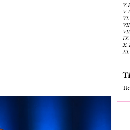
V. 
V. 
VI.
VII
VII
IX.
X. 
XI.
Ti
Tic