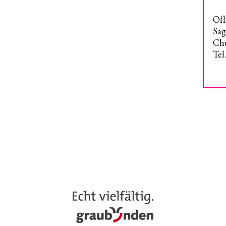
Off
Sag
Chu
Tel