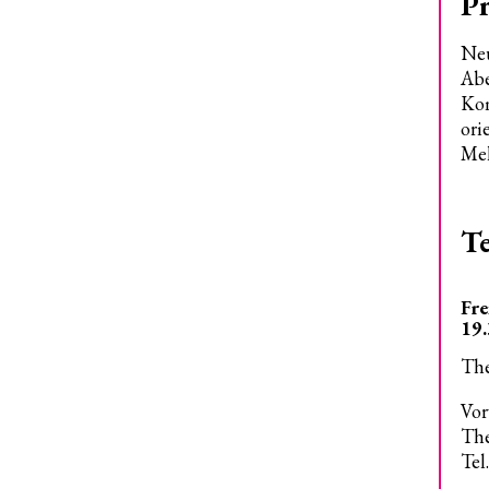
P
Neu
Abe
Kom
ori
Mel
T
Fre
19
The
Vor
The
Tel