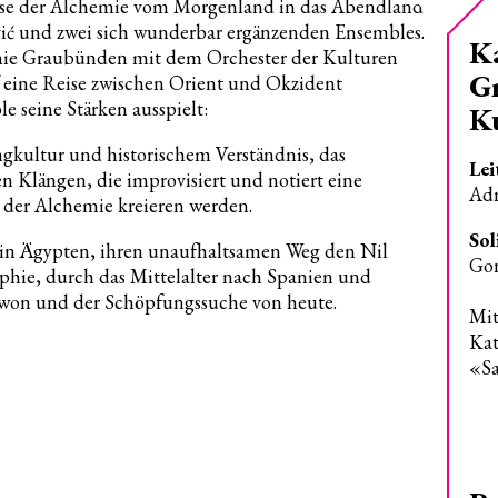
ise der Alchemie vom Morgenland in das Abendland
ć und zwei sich wunderbar ergänzenden Ensembles.
K
nie Graubünden mit dem Orchester der Kulturen
G
 eine Reise zwischen Orient und Okzident
 seine Stärken ausspielt:
K
kultur und historischem Verständnis, das
Lei
n Klängen, die improvisiert und notiert eine
Ad
 der Alchemie kreieren werden.
Sol
 in Ägypten, ihren unaufhaltsamen Weg den Nil
Gor
ophie, durch das Mittelalter nach Spanien und
Netwon und der Schöpfungssuche von heute.
Mit
Kat
«S