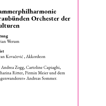
ammerphilharmonie
raubünden
Orchester der
ulturen
tung
rian Werum
ist
an Kovačević , Akkordeon
 Andrea Zogg, Cartoline Capiaghi,
harina Ritter,
Pirmin Meier und dem
agenwanderer» Andreas Sommer.