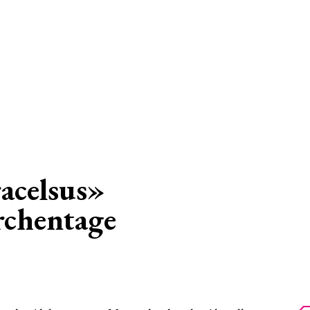
acelsus»
rchentage