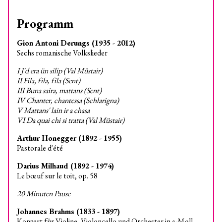
Programm
Gion Antoni Derungs (1935 - 2012)
Sechs romanische Volkslieder
I J'd era ün silip (Val Müstair)
II Fila, fila, fila (Sent)
III Buna saira, mattans (Sent)
IV Chanter, chantessa (Schlarigna)
V Mattans' lain ir a chasa
VI Da quai chi si tratta (Val Müstair)
Arthur Honegger (1892 - 1955)
Pastorale d'été
Darius Milhaud (1892 - 1974)
Le bœuf sur le toit, op. 58
20 Minuten Pause
Johannes Brahms (1833 - 1897)
Konzert für Violine, Violoncello und Orchester in a-Moll,