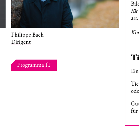
Bil
für
arr
Kon
Philippe Bach
Dirigent
Ti
Programma IT
Ein
Tic
ode
Gut
für