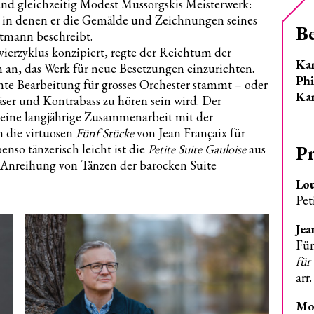
und gleichzeitig Modest Mussorgskis Meisterwerk:
, in denen er die Gemälde und Zeichnungen seines
B
rtmann beschreibt.
vierzyklus konzipiert, regte der Reichtum der
Ka
an, das Werk für neue Besetzungen einzurichten.
Phi
te Bearbeitung für grosses Orchester stammt – oder
Ka
ser und Kontrabass zu hören sein wird. Der
eine langjährige Zusammenarbeit mit der
 die virtuosen
Fünf Stücke
von Jean Françaix für
P
nso tänzerisch leicht ist die
Petite Suite Gauloise
aus
s Anreihung von Tänzen der barocken Suite
Lo
Pet
Jea
Fün
für
arr
Mo