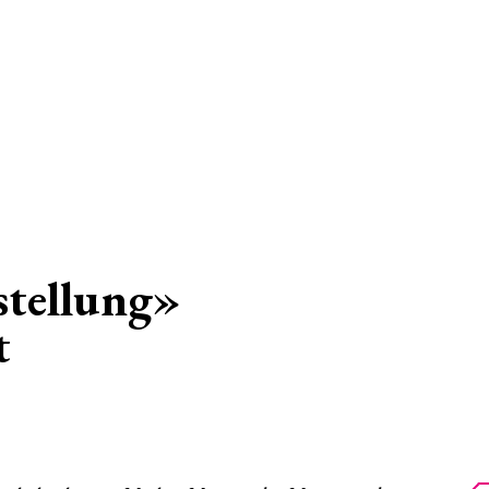
stellung»
t