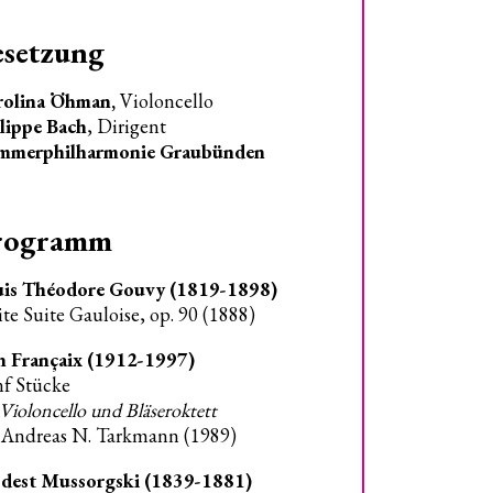
esetzung
rolina Öhman,
Violoncello
lippe Bach
, Dirigent
mmerphilharmonie Graubünden
rogramm
uis Théodore Gouvy (1819-1898)
ite Suite Gauloise, op. 90 (1888)
n Françaix (1912-1997)
f Stücke
 Violoncello und Bläseroktett
. Andreas N. Tarkmann (1989)
dest Mussorgski (1839-1881)