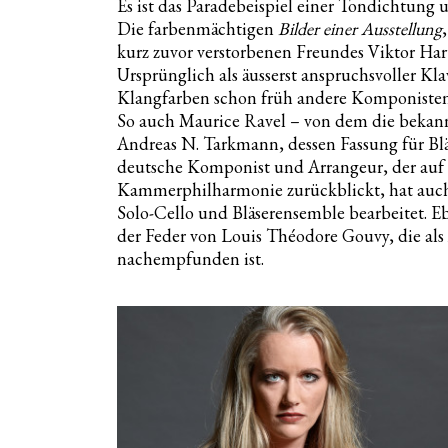
Es ist das Paradebeispiel einer Tondichtung 
Die farbenmächtigen
Bilder einer Ausstellung
kurz zuvor verstorbenen Freundes Viktor Ha
Ursprünglich als äusserst anspruchsvoller Kla
Klangfarben schon früh andere Komponisten 
So auch Maurice Ravel – von dem die bekann
Andreas N. Tarkmann, dessen Fassung für Blä
deutsche Komponist und Arrangeur, der auf 
Kammerphilharmonie zurückblickt, hat auch
Solo-Cello und Bläserensemble bearbeitet. Ebe
der Feder von Louis Théodore Gouvy, die al
nachempfunden ist.