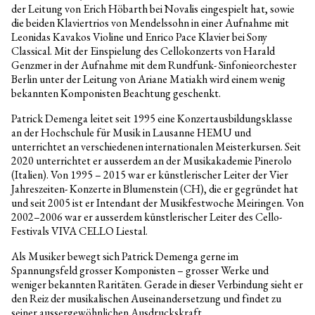
der Leitung von Erich Höbarth bei Novalis eingespielt hat, sowie
die beiden Klaviertrios von Mendelssohn in einer Aufnahme mit
Leonidas Kavakos Violine und Enrico Pace Klavier bei Sony
Classical. Mit der Einspielung des Cellokonzerts von Harald
Genzmer in der Aufnahme mit dem Rundfunk- Sinfonieorchester
Berlin unter der Leitung von Ariane Matiakh wird einem wenig
bekannten Komponisten Beachtung geschenkt.
Patrick Demenga leitet seit 1995 eine Konzertausbildungsklasse
an der Hochschule für Musik in Lausanne HEMU und
unterrichtet an verschiedenen internationalen Meisterkursen. Seit
2020 unterrichtet er ausserdem an der Musikakademie Pinerolo
(Italien). Von 1995 – 2015 war er künstlerischer Leiter der Vier
Jahreszeiten- Konzerte in Blumenstein (CH), die er gegründet hat
und seit 2005 ist er Intendant der Musikfestwoche Meiringen. Von
2002–2006 war er ausserdem künstlerischer Leiter des Cello-
Festivals VIVA CELLO Liestal.
Als Musiker bewegt sich Patrick Demenga gerne im
Spannungsfeld grosser Komponisten – grosser Werke und
weniger bekannten Raritäten. Gerade in dieser Verbindung sieht er
den Reiz der musikalischen Auseinandersetzung und findet zu
seiner aussergewöhnlichen Ausdruckskraft.