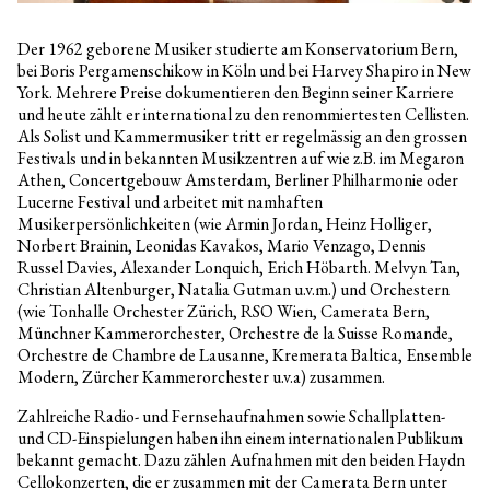
Der 1962 geborene Musiker studierte am Konservatorium Bern,
bei Boris Pergamenschikow in Köln und bei Harvey Shapiro in New
York. Mehrere Preise dokumentieren den Beginn seiner Karriere
und heute zählt er international zu den renommiertesten Cellisten.
Als Solist und Kammermusiker tritt er regelmässig an den grossen
Festivals und in bekannten Musikzentren auf wie z.B. im Megaron
Athen, Concertgebouw Amsterdam, Berliner Philharmonie oder
Lucerne Festival und arbeitet mit namhaften
Musikerpersönlichkeiten (wie Armin Jordan, Heinz Holliger,
Norbert Brainin, Leonidas Kavakos, Mario Venzago, Dennis
Russel Davies, Alexander Lonquich, Erich Höbarth. Melvyn Tan,
Christian Altenburger, Natalia Gutman u.v.m.) und Orchestern
(wie Tonhalle Orchester Zürich, RSO Wien, Camerata Bern,
Münchner Kammerorchester, Orchestre de la Suisse Romande,
Orchestre de Chambre de Lausanne, Kremerata Baltica, Ensemble
Modern, Zürcher Kammerorchester u.v.a) zusammen.
Zahlreiche Radio- und Fernsehaufnahmen sowie Schallplatten-
und CD-Einspielungen haben ihn einem internationalen Publikum
bekannt gemacht. Dazu zählen Aufnahmen mit den beiden Haydn
Cellokonzerten, die er zusammen mit der Camerata Bern unter