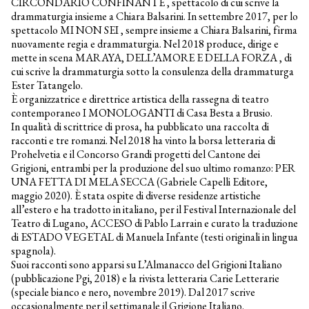
CIRCONDARIO CONFINANTE , spettacolo di cui scrive la
Unterstützung Kinderprojekte
drammaturgia insieme a Chiara Balsarini. In settembre 2017, per lo
Perkussions-Patenschaft
spettacolo MI NON SEI , sempre insieme a Chiara Balsarini, firma
Partner und Förderer
nuovamente regia e drammaturgia. Nel 2018 produce, dirige e
mette in scena MARAYA, DELL’AMORE E DELLA FORZA , di
cui scrive la drammaturgia sotto la consulenza della drammaturga
Ester Tatangelo.
È organizzatrice e direttrice artistica della rassegna di teatro
contemporaneo I MONOLOGANTI di Casa Besta a Brusio.
In qualità di scrittrice di prosa, ha pubblicato una raccolta di
racconti e tre romanzi. Nel 2018 ha vinto la borsa letteraria di
Prohelvetia e il Concorso Grandi progetti del Cantone dei
Grigioni, entrambi per la produzione del suo ultimo romanzo: PER
UNA FETTA DI MELA SECCA (Gabriele Capelli Editore,
maggio 2020). È stata ospite di diverse residenze artistiche
all’estero e ha tradotto in italiano, per il Festival Internazionale del
Teatro di Lugano, ACCESO di Pablo Larrain e curato la traduzione
di ESTADO VEGETAL di Manuela Infante (testi originali in lingua
spagnola).
Suoi racconti sono apparsi su L’Almanacco del Grigioni Italiano
(pubblicazione Pgi, 2018) e la rivista letteraria Carie Letterarie
(speciale bianco e nero, novembre 2019). Dal 2017 scrive
occasionalmente per il settimanale il Grigione Italiano.