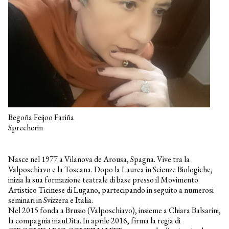
Begoña Feijoo Fariña
Sprecherin
Kammerphilharmonie
Nasce nel 1977 a Vilanova de Arousa, Spagna. Vive tra la
Offene Stellen
Valposchiavo e la Toscana. Dopo la Laurea in Scienze Biologiche,
Chefdirigent
inizia la sua formazione teatrale di base presso il Movimento
Musiker*innen
Artistico Ticinese di Lugano, partecipando in seguito a numerosi
Geschäftsstelle
seminari in Svizzera e Italia.
Dabei sein
Nel 2015 fonda a Brusio (Valposchiavo), insieme a Chiara Balsarini,
la compagnia inauDita. In aprile 2016, firma la regia di
Verein