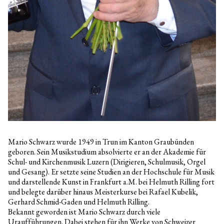
Mario Schwarz wurde 1949 in Trun im Kanton Graubünden
geboren. Sein Musikstudium absolvierte er an der Akademie für
Schul- und Kirchenmusik Luzern (Dirigieren, Schulmusik, Orgel
und Gesang). Er setzte seine Studien an der Hochschule für Musik
und darstellende Kunst in Frankfurt a.M. bei Helmuth Rilling fort
und belegte darüber hinaus Meisterkurse bei Rafael Kubelik,
Gerhard Schmid-Gaden und Helmuth Rilling.
Bekannt geworden ist Mario Schwarz durch viele
Uraufführungen. Dabei stehen für ihn Werke von Schweizer