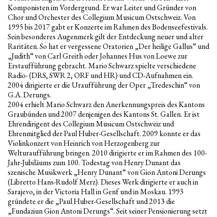
Komponisten im Vordergrund. Er war Leiter und Gründer von
Chor und Orchester des Collegium Musicum Ostschweiz. Von
1995 bis 2017 gabt er Konzerte im Rahmen des Bodenseefestivals.
Sein besonderes Augenmerk gilt der Entdeckung neuer und alter
Raritäten. So hat er vergessene Oratorien „Der heilige Gallus“ und
„Judith“ von Carl Greith oder Johannes Hus von Loewe zur
Erstaufführung gebracht. Mario Schwarz spielte verschiedene
Radio- (DRS, SWR 2, ORF und HR) und CD-Aufnahmen ein.
2004 dirigierte er die Uraufführung der Oper „Tredeschin“ von
G.A. Derungs.
2004 erhielt Mario Schwarz den Anerkennungspreis des Kantons
Graubünden und 2007 denjenigen des Kantons St. Gallen. Er ist
Ehrendirigent des Collegium Musicum Ostschweiz und
Ehrenmitglied der Paul Huber-Gesellschaft. 2009 konnte er das
Violinkonzert von Heinrich von Herzogenberg zur
Welturaufführung bringen. 2010 dirigierte er im Rahmen des 100-
Jahr-Jubiläums zum 100. Todestag von Henry Dunant das
szenische Musikwerk „Henry Dunant“ von Gion Antoni Derungs
(Libretto Hans-Rudolf Merz). Dieses Werk dirigierte er auch in
Sarajevo, in der Victoria Hall in Genf und in Moskau. 1993
gründete er die „Paul Huber-Gesellschaft und 2013 die
„Fundaziun Gion Antoni Derungs“. Seit seiner Pensionierung setzt