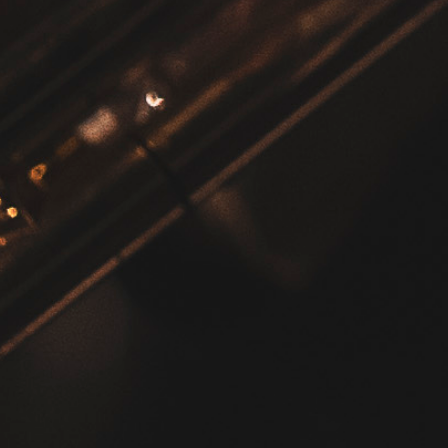
Übersic
Das Orc
Vier-W
Anmeld
Anmeld
Tickets
Familie
Gutsche
Gastdir