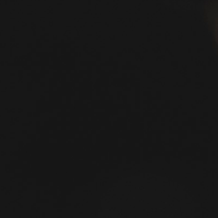
innen
ick