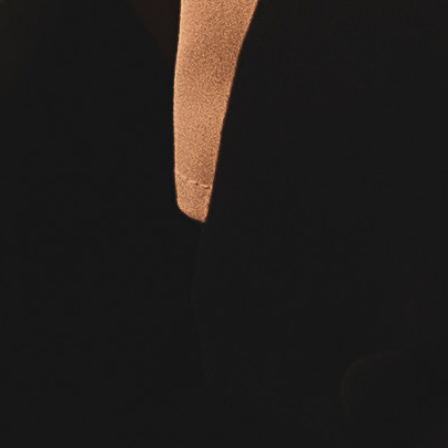
ht
hesterchaos
ände-Konzerte
ung Chorwoche 2026
ung Junge Stimmen 2026
naktion Weihnachtsgala
ine
igent*innen