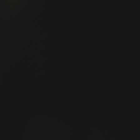
Solist*
Rückbl