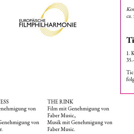
Kon
ca.
Ti
1. 
35.
Tic
fo
NESS
THE RINK
enehmigung von
Film mit Genehmigung von
Faber Music,
 Genehmigung von
Musik mit Genehmigung von
r.
Faber Music.