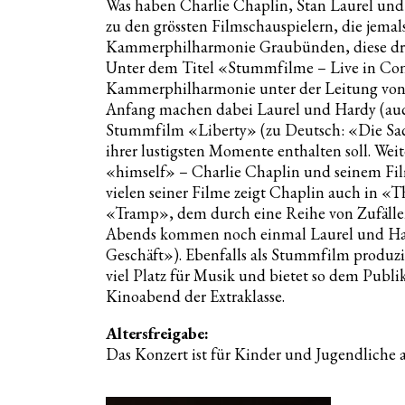
Was haben Charlie Chaplin, Stan Laurel und 
zu den grössten Filmschauspielern, die jema
Kammerphilharmonie Graubünden, diese dre
Unter dem Titel «Stummfilme – Live in Conc
Kammerphilharmonie unter der Leitung von L
Anfang machen dabei Laurel und Hardy (auc
Stummfilm «Liberty» (zu Deutsch: «Die Sach
ihrer lustigsten Momente enthalten soll. Wei
«himself» – Charlie Chaplin und seinem Fi
vielen seiner Filme zeigt Chaplin auch in «
«Tramp», dem durch eine Reihe von Zufällen
Abends kommen noch einmal Laurel und Har
Geschäft»). Ebenfalls als Stummfilm produzie
viel Platz für Musik und bietet so dem Pu
Kinoabend der Extraklasse.
Altersfreigabe:
Das Konzert ist für Kinder und Jugendliche a