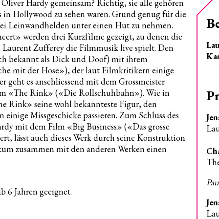
Oliver Hardy gemeinsam? Richtig, sie alle gehören
ls in Hollywood zu sehen waren. Grund genug für die
B
i Leinwandhelden unter einen Hut zu nehmen.
ert» werden drei Kurzfilme gezeigt, zu denen die
Lau
aurent Zufferey die Filmmusik live spielt. Den
Ka
h bekannt als Dick und Doof) mit ihrem
e mit der Hose»), der laut Filmkritikern einige
ter geht es anschliessend mit dem Grossmeister
P
lm «The Rink» («Die Rollschuhbahn»). Wie in
The Rink» seine wohl bekannteste Figur, den
 einige Missgeschicke passieren. Zum Schluss des
Jen
dy mit dem Film «Big Business» («Das grosse
Lau
rt, lässt auch dieses Werk durch seine Konstruktion
blikum zusammen mit den anderen Werken einen
Cha
Th
Pau
b 6 Jahren geeignet.
Jen
Lau