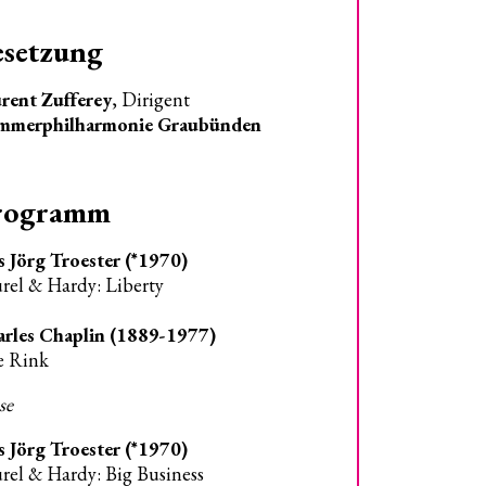
esetzung
rent Zufferey
, Dirigent
mmerphilharmonie Graubünden
rogramm
s Jörg Troester (*1970)
rel & Hardy: Liberty
rles Chaplin (1889-1977)
e Rink
se
s Jörg Troester (*1970)
rel & Hardy: Big Business