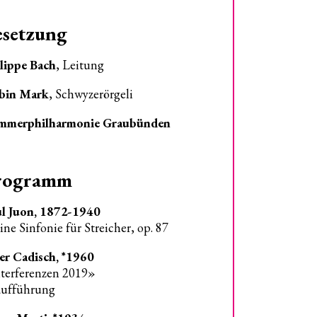
esetzung
lippe Bach
, Leitung
bin Mark
, Schwyzerörgeli
mmerphilharmonie Graubünden
rogramm
l Juon, 1872-1940
ine Sinfonie für Streicher, op. 87
er Cadisch, *1960
terferenzen 2019»
aufführung