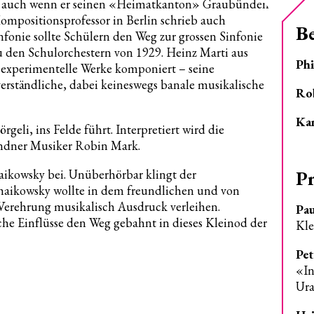
r, auch wenn er seinen «Heimatkanton» Graubünden
mpositionsprofessor in Berlin schrieb auch
B
nfonie sollte Schülern den Weg zur grossen Sinfonie
den Schulorchestern von 1929. Heinz Marti aus
Phi
r experimentelle Werke komponiert – seine
verständliche, dabei keineswegs banale musikalische
Ro
Ka
geli, ins Felde führt. Interpretiert wird die
dner Musiker Robin Mark.
P
haikowsky bei. Unüberhörbar klingt der
haikowsky wollte in dem freundlichen und von
Verehrung musikalisch Ausdruck verleihen.
Pau
e Einflüsse den Weg gebahnt in dieses Kleinod der
Kle
Pet
«In
Ur