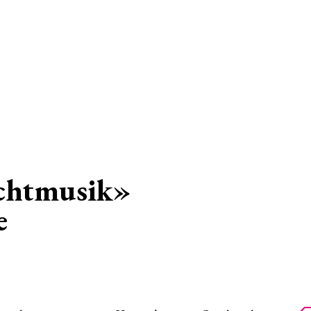
chtmusik»
e