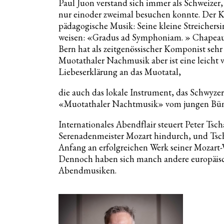
Paul Juon verstand sich immer als Schweize
nur einoder zweimal besuchen konnte. Der Ko
pädagogische Musik: Seine kleine Streichersi
weisen: «Gradus ad Symphoniam. » Chapeau 
Bern hat als zeitgenössischer Komponist seh
Muotathaler Nachmusik aber ist eine leicht 
Liebeserklärung an das Muotatal,
die auch das lokale Instrument, das Schwyzerör
«Muotathaler Nachtmusik» vom jungen Bün
Internationales Abendflair steuert Peter Tsc
Serenadenmeister Mozart hindurch, und Tsc
Anfang an erfolgreichen Werk seiner Mozart-
Dennoch haben sich manch andere europäisch
Abendmusiken.