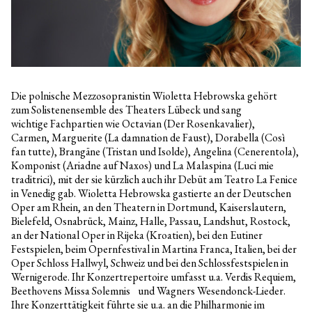
Die polnische Mezzosopranistin Wioletta Hebrowska gehört
zum Solistenensemble des Theaters Lübeck und sang
wichtige Fachpartien wie Octavian (Der Rosenkavalier),
Carmen, Marguerite (La damnation de Faust), Dorabella (Così
fan tutte), Brangäne (Tristan und Isolde), Angelina (Cenerentola),
Komponist (Ariadne auf Naxos) und La Malaspina (Luci mie
traditrici), mit der sie kürzlich auch ihr Debüt am Teatro La Fenice
in Venedig gab. Wioletta Hebrowska gastierte an der Deutschen
Oper am Rhein, an den Theatern in Dortmund, Kaiserslautern,
Bielefeld, Osnabrück, Mainz, Halle, Passau, Landshut, Rostock,
an der National Oper in Rijeka (Kroatien), bei den Eutiner
Festspielen, beim Opernfestival in Martina Franca, Italien, bei der
Oper Schloss Hallwyl, Schweiz und bei den Schlossfestspielen in
Wernigerode. Ihr Konzertrepertoire umfasst u.a. Verdis Requiem,
Beethovens Missa Solemnis und Wagners Wesendonck-Lieder.
Ihre Konzerttätigkeit führte sie u.a. an die Philharmonie im