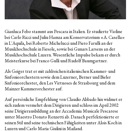
Gianluca Febo stammt aus Pescara in Italien. Er studierte Violine
bei Carlo Ricci und Juliu Hamza am Konservatorium «A. Casella»
in L'Aquila, bei Roberto Michelucci und Piero Farulli an der
Musikhochschule in Fiesole, sowie bei Gunars Larsens an der
Musikhochschule Luzern. Wesentliche Impulse bekam er durch
Meisterkurse bei Franco Gulli und Rudolf Baumgartner.
Als Geiger trat er mit zahlreichen italienischen Kammer- und
Sinfonieorchestern sowie dem Luzerner, Berner und Bieler
Sinfonieorchester, den Les Virtuoses de Strasbourg und dem
Mainzer Kammerorchester auf.
Auf persönliche Empfehlung von Claudio Abbado hin widmet er
sich zudem vermehrt dem Dirigieren und schloss im April 2002
seine Dirigierausbildung an der Accademia Musicale Pescarese
unter Maestro Donato Renzetti ab. Danach perfektionierte er
seinen Stil und seine technischen Fähigkeiten unter Alois Koch in
Luzern und Carlo Maria Giulini in Mailand.